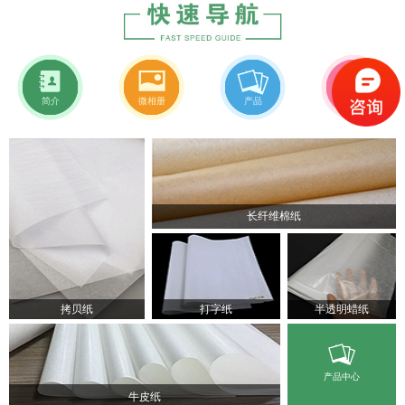
简介
微相册
产品
新闻
长纤维棉纸
拷贝纸
打字纸
半透明蜡纸
产品中心
牛皮纸