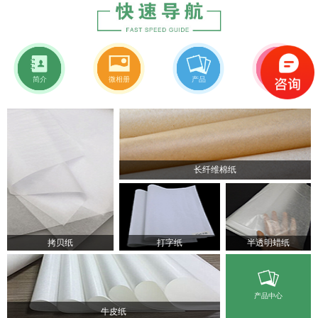
简介
微相册
产品
新闻
长纤维棉纸
拷贝纸
打字纸
半透明蜡纸
产品中心
牛皮纸