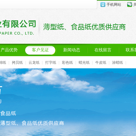
手机网站
产品优势
客户见证
新闻动态
在线留言
联系
棉纸
|
拷贝纸
|
云龙纸
|
打字纸
|
彩色纸
|
蜡光纸
|
牛皮纸
|
涂蜡纸
|