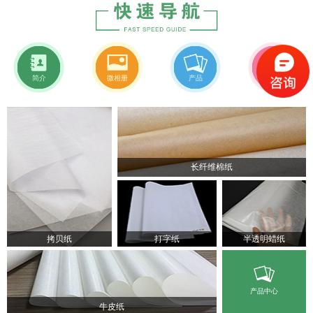
简介
微相册
产品
新闻
长纤维棉纸
拷贝纸
打字纸
半透明蜡纸
产品中心
牛皮纸