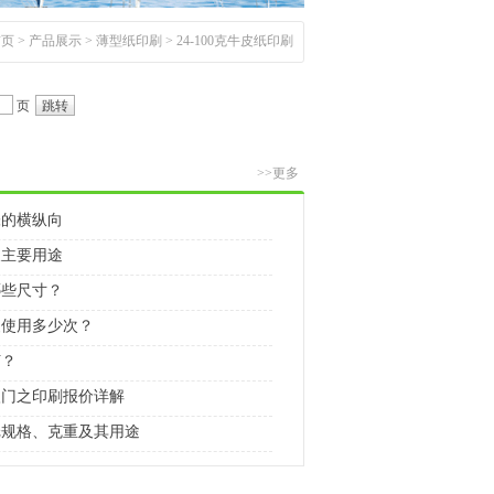
首页
>
产品展示
>
薄型纸印刷
>
24-100克牛皮纸印刷
页
>>更多
张的横纵向
及主要用途
哪些尺寸？
复使用多少次？
何？
入门之印刷报价详解
纸规格、克重及其用途