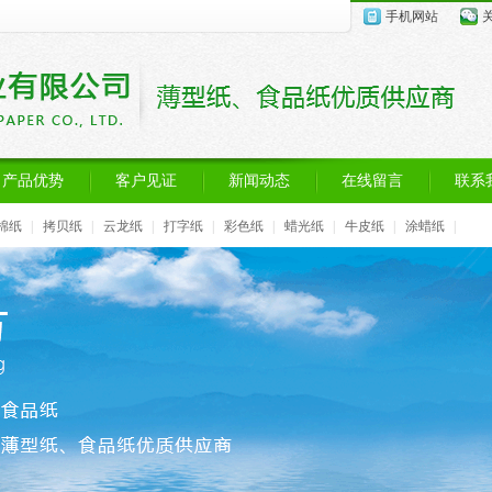
手机网站
产品优势
客户见证
新闻动态
在线留言
联系
棉纸
|
拷贝纸
|
云龙纸
|
打字纸
|
彩色纸
|
蜡光纸
|
牛皮纸
|
涂蜡纸
|