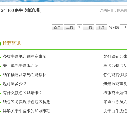
24-100克牛皮纸印刷
您的位置：
网站
转到第
首页
上页
1
下页
末页
推荐资讯
条纹牛皮纸印刷注意事项
如何鉴别纸
关于单光牛皮纸介绍
黑卡纸特点
纸的概述及常见性能指标
你们能提供
起订量多少？
烘焙纸能重
有什么颜色的烘焙纸？
纸张克重如
纸包装将实现绿色包装构想
印刷业务员
详解关于牛皮纸的印刷事项
关于白牛皮