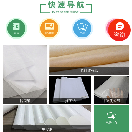
简介
微相册
产品
新闻
长纤维棉纸
拷贝纸
打字纸
半透明蜡纸
产品中心
牛皮纸